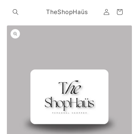
Ir
directamente
Iniciar
TheShopHaüs
al contenido
Carrito
sesión
Ir
directamente
a la
información
del producto