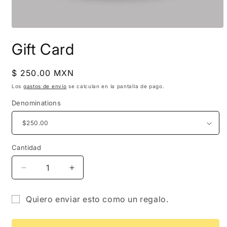
Abrir
elemento
Gift Card
multimedia
1
en
una
Precio
$ 250.00 MXN
ventana
habitual
modal
Los
gastos de envío
se calculan en la pantalla de pago.
Denominations
Cantidad
Cantidad
Reducir
Aumentar
cantidad
cantidad
para
para
Quiero enviar esto como un regalo.
Gift
Gift
Formulario
Card
Card
del