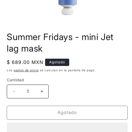
Abrir
elemento
Summer Fridays - mini Jet
multimedia
1
en
lag mask
una
ventana
modal
Precio
$ 689.00 MXN
Agotado
habitual
Los
gastos de envío
se calculan en la pantalla de pago.
Cantidad
Cantidad
Reducir
Aumentar
cantidad
cantidad
para
para
Summer
Summer
Agotado
Fridays
Fridays
-
-
mini
mini