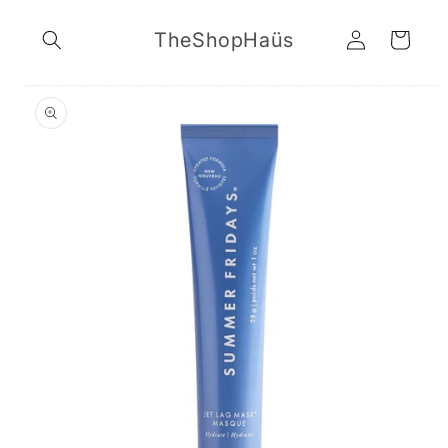
Ir
directamente
Iniciar
TheShopHaüs
al contenido
Carrito
sesión
Ir
directamente
a la
información
del producto