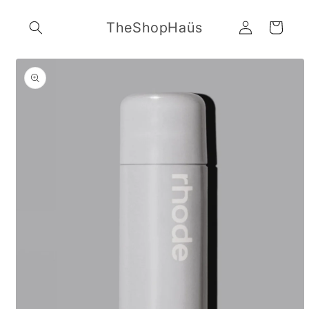
Ir
directamente
Iniciar
TheShopHaüs
al contenido
Carrito
sesión
Ir
directamente
a la
información
del producto