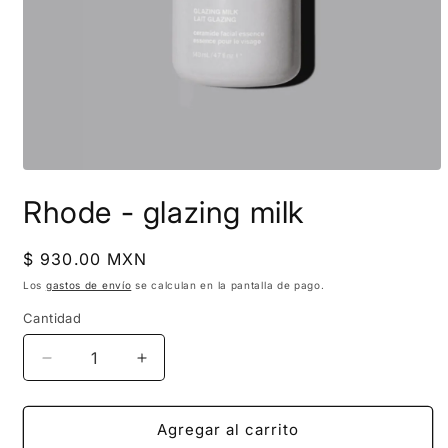
Abrir
elemento
Rhode - glazing milk
multimedia
1
en
una
Precio
$ 930.00 MXN
ventana
habitual
modal
Los
gastos de envío
se calculan en la pantalla de pago.
Cantidad
Cantidad
Reducir
Aumentar
cantidad
cantidad
para
para
Rhode
Rhode
Agregar al carrito