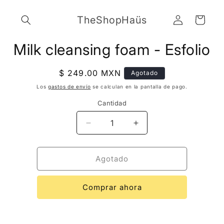
Ir
directamente
Iniciar
TheShopHaüs
al contenido
Carrito
sesión
Ir
directamente
Milk cleansing foam - Esfolio
a la
información
del producto
Precio
$ 249.00 MXN
Agotado
habitual
Los
gastos de envío
se calculan en la pantalla de pago.
Cantidad
Cantidad
Reducir
Aumentar
cantidad
cantidad
para
para
Milk
Milk
Agotado
cleansing
cleansing
foam
foam
Comprar ahora
-
-
Esfolio
Esfolio